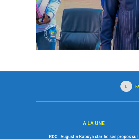
F
A LA UNE
RDC : Augustin Kabuya clarifie ses propos sur