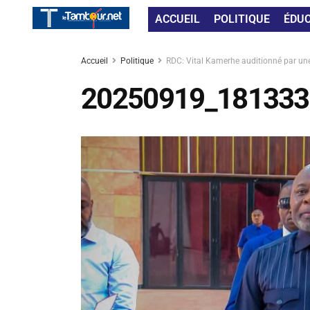
ACCUEIL
POLITIQUE
ÉDU
Accueil
Politique
RDC: Vital Kamerhe auditionné par un
20250919_181333