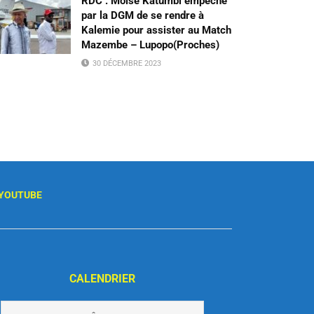
RDC : Moïse Katumbi empêché
par la DGM de se rendre à
Kalemie pour assister au Match
Mazembe – Lupopo(Proches)
30 DÉCEMBRE 2023
YOUTUBE
CALENDRIER