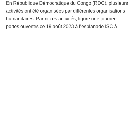
En République Démocratique du Congo (RDC), plusieurs
activités ont été organisées par différentes organisations
humanitaires. Parmi ces activités, figure une journée
portes ouvertes ce 19 août 2023 à l’esplanade ISC à
Goma au cours de laquelle des équipes humanitaires ont
expliqué et partagé leurs actions quotidiennes auprès
des populations. À Bukavu, la commémoration de cette
journée a lieu autour d’une marche de reconnaissance du
travail vital des ONG nationales dirigées par les femmes.
Dans son message, le Coordonnateur Humanitaire en
République Démocratique du Congo a rendu hommage à
tous les humanitaires qui ont rendu la vie dans l’exercice
de leurs fonctions.
« Je salue aussi les travailleurs
humanitaires, particulièrement tous les congolais et
toutes les congolaises, qui se dévouent à venir en aide à
des personnes vulnérables »
, a dit Bruno Lemarquis. Et
d’ajouter
« La RDC est l’un des pays le plus dangereux