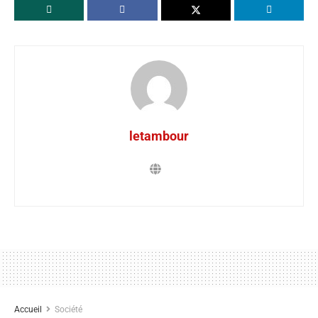
letambour
Accueil
Société