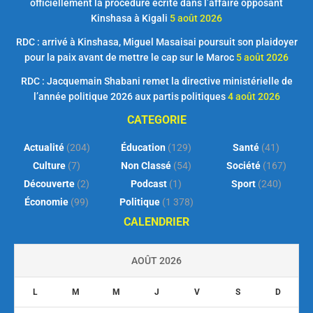
officiellement la procédure écrite dans l’affaire opposant
Kinshasa à Kigali
5 août 2026
RDC : arrivé à Kinshasa, Miguel Masaisai poursuit son plaidoyer
pour la paix avant de mettre le cap sur le Maroc
5 août 2026
RDC : Jacquemain Shabani remet la directive ministérielle de
l’année politique 2026 aux partis politiques
4 août 2026
CATEGORIE
Actualité
(204)
Éducation
(129)
Santé
(41)
Culture
(7)
Non Classé
(54)
Société
(167)
Découverte
(2)
Podcast
(1)
Sport
(240)
Économie
(99)
Politique
(1 378)
CALENDRIER
AOÛT 2026
L
M
M
J
V
S
D