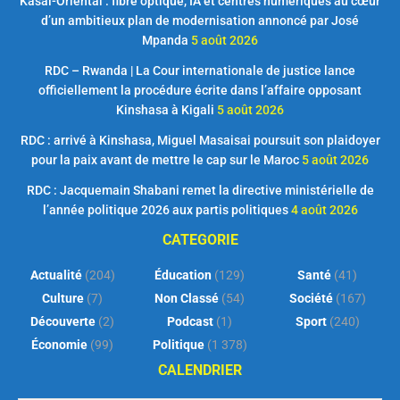
Kasaï-Oriental : fibre optique, IA et centres numériques au cœur
d’un ambitieux plan de modernisation annoncé par José
Mpanda
5 août 2026
RDC – Rwanda | La Cour internationale de justice lance
officiellement la procédure écrite dans l’affaire opposant
Kinshasa à Kigali
5 août 2026
RDC : arrivé à Kinshasa, Miguel Masaisai poursuit son plaidoyer
pour la paix avant de mettre le cap sur le Maroc
5 août 2026
RDC : Jacquemain Shabani remet la directive ministérielle de
l’année politique 2026 aux partis politiques
4 août 2026
CATEGORIE
Actualité
(204)
Éducation
(129)
Santé
(41)
Culture
(7)
Non Classé
(54)
Société
(167)
Découverte
(2)
Podcast
(1)
Sport
(240)
Économie
(99)
Politique
(1 378)
CALENDRIER