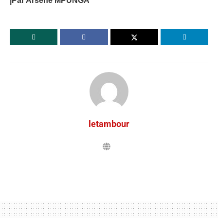
|Par Arsène MPUNGA
letambour