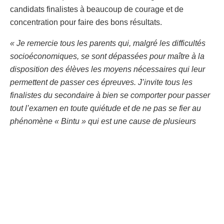
candidats finalistes à beaucoup de courage et de
concentration pour faire des bons résultats.
« Je remercie tous les parents qui, malgré les difficultés
socioéconomiques, se sont dépassées pour maître à la
disposition des élèves les moyens nécessaires qui leur
permettent de passer ces épreuves. J’invite tous les
finalistes du secondaire à bien se comporter pour passer
tout l’examen en toute quiétude et de ne pas se fier au
phénomène « Bintu » qui est une cause de plusieurs
échecs mais à ne compter que sur Dieu et sur soi même
car les questionnaires auquels vous serez soumis bientôt
font partie des matières vues à l’école et de produire des
bons résultats car mon souci pour cette année 2023 est
que le premier lauréat soit du Kasaï-Oriental »,
a-t-il
déclaré.
Au total 23 mille 592 finalistes dont 8 mille 124 filles sont