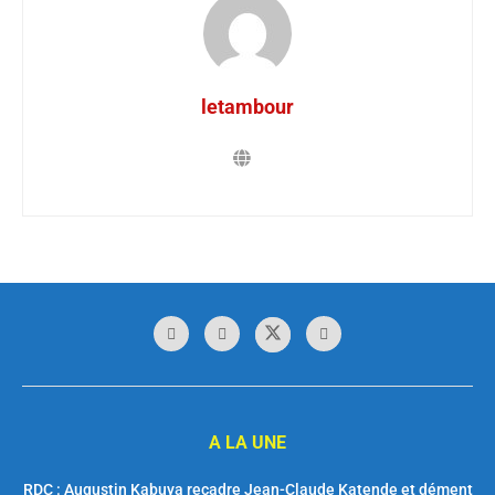
letambour
A LA UNE
RDC : Augustin Kabuya recadre Jean-Claude Katende et dément