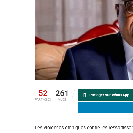
52
261
Partager sur WhatsApp
PARTAGES
VUES
Les violences ethniques contre les ressortiss