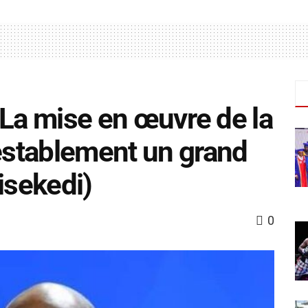
« La mise en œuvre de la
testablement un grand
isekedi)
0