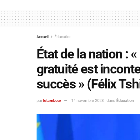
Accueil
Éducation
État de la nation : 
gratuité est incon
succès » (Félix Tsh
par
letambour
14 novembre 2023
dans
Éducation