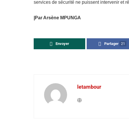
services de sécurité ne puissent intervenir et rét
|Par Arsène MPUNGA
Envoyer
Partager
21
letambour