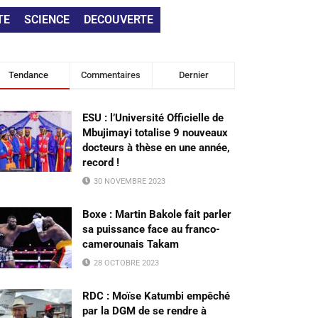
TE
SCIENCE
DECOUVERTE
Tendance
Commentaires
Dernier
ESU : l’Université Officielle de
Mbujimayi totalise 9 nouveaux
docteurs à thèse en une année,
record !
30 NOVEMBRE 2023
Boxe : Martin Bakole fait parler
sa puissance face au franco-
camerounais Takam
28 OCTOBRE 2023
RDC : Moïse Katumbi empêché
par la DGM de se rendre à