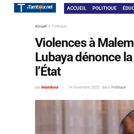
ACCUEIL
POLITIQUE
ÉDU
Accueil
Politique
Violences à Malemb
Lubaya dénonce la fa
l’État
par
letambour
14 novembre 2023
dans
Politique