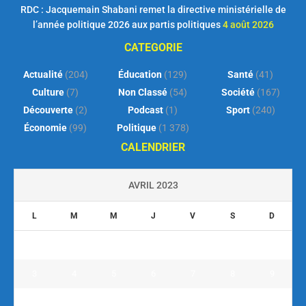
RDC : Jacquemain Shabani remet la directive ministérielle de
l’année politique 2026 aux partis politiques
4 août 2026
CATEGORIE
Actualité
(204)
Éducation
(129)
Santé
(41)
Culture
(7)
Non Classé
(54)
Société
(167)
Découverte
(2)
Podcast
(1)
Sport
(240)
Économie
(99)
Politique
(1 378)
CALENDRIER
AVRIL 2023
L
M
M
J
V
S
D
1
2
3
4
5
6
7
8
9
10
11
12
13
14
15
16