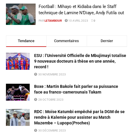
Football : Mihayo et Kidiaba dans le Staff
technique de Lamine N’Diaye, Andy Futila out
PAR
LETAMBOUR
10 AVRIL 2023
0
Tendance
Commentaires
Dernier
ESU : l’Université Officielle de Mbujimayi totalise
9 nouveaux docteurs à thèse en une année,
record !
30 NOVEMBRE 2023
Boxe : Martin Bakole fait parler sa puissance
face au franco-camerounais Takam
28 OCTOBRE 2023
RDC : Moïse Katumbi empêché par la DGM de se
rendre à Kalemie pour assister au Match
Mazembe – Lupopo(Proches)
30 DÉCEMBRE 2023