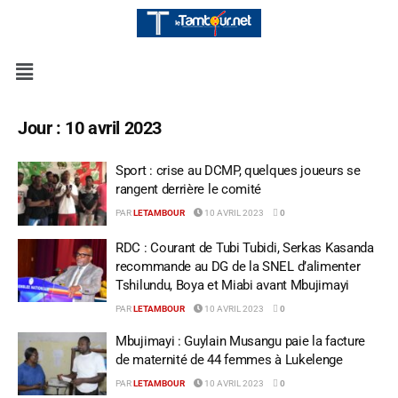
Jour :
10 avril 2023
Sport : crise au DCMP, quelques joueurs se
rangent derrière le comité
PAR
LETAMBOUR
10 AVRIL 2023
0
RDC : Courant de Tubi Tubidi, Serkas Kasanda
recommande au DG de la SNEL d’alimenter
Tshilundu, Boya et Miabi avant Mbujimayi
PAR
LETAMBOUR
10 AVRIL 2023
0
Mbujimayi : Guylain Musangu paie la facture
de maternité de 44 femmes à Lukelenge
PAR
LETAMBOUR
10 AVRIL 2023
0