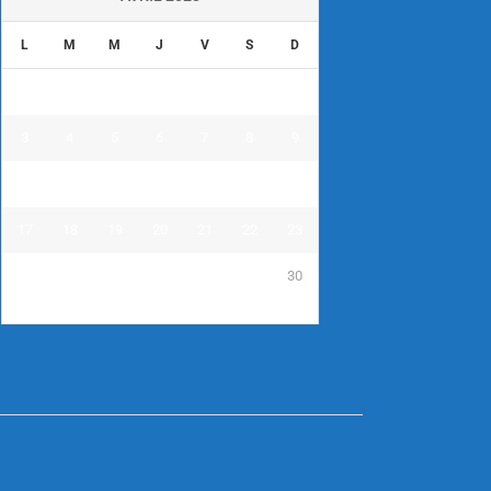
L
M
M
J
V
S
D
1
2
3
4
5
6
7
8
9
10
11
12
13
14
15
16
17
18
19
20
21
22
23
24
25
26
27
28
29
30
« Mar
Mai »