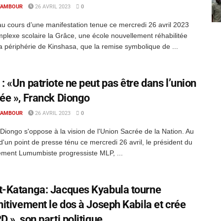
TAMBOUR
26 AVRIL 2023
0
au cours d’une manifestation tenue ce mercredi 26 avril 2023
plexe scolaire la Grâce, une école nouvellement réhabilitée
a périphérie de Kinshasa, que la remise symbolique de ...
: «Un patriote ne peut pas être dans l’union
ée », Franck Diongo
TAMBOUR
26 AVRIL 2023
0
Diongo s'oppose à la vision de l'Union Sacrée de la Nation. Au
d'un point de presse ténu ce mercredi 26 avril, le président du
ment Lumumbiste progressiste MLP, ...
-Katanga: Jacques Kyabula tourne
nitivement le dos à Joseph Kabila et crée
D », son parti politique