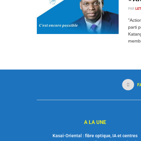
PAR
LE
"Actio
parti 
Katang
membr
F
A LA UNE
Kasaï-Oriental : fibre optique, IA et centres