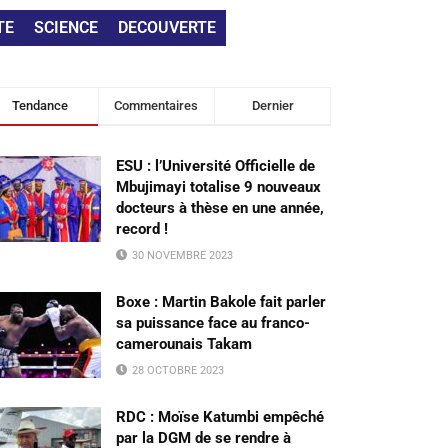
TE
SCIENCE
DECOUVERTE
Tendance
Commentaires
Dernier
ESU : l’Université Officielle de
Mbujimayi totalise 9 nouveaux
docteurs à thèse en une année,
record !
30 NOVEMBRE 2023
Boxe : Martin Bakole fait parler
sa puissance face au franco-
camerounais Takam
28 OCTOBRE 2023
RDC : Moïse Katumbi empêché
par la DGM de se rendre à