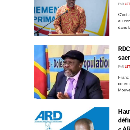
PAR
LE
C’est 
au com
dans l
RDC 
sacr
PAR
LE
Franc 
cours 
Mouve
Haut
défi
« AR