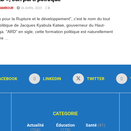
TAMBOUR
26 AVRIL 2023
0
n pour la Rupture et le développement", c'est le nom du tout
politique de Jacques Kyabula Katwe, gouverneur du Haut-
a. "ARD" en sigle, cette formation politique est naturellement
e ...
ACEBOOK
LINKEDIN
TWITTER
CATEGORIE
Actualité
Éducation
Santé
(41)
(204)
(129)