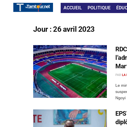
ACCUEIL
POLITIQUE
ÉDU
Jour :
26 avril 2023
RDC 
l’ad
Mart
PAR
LA
Le min
suspen
Ngoyi 
EPST
dipl