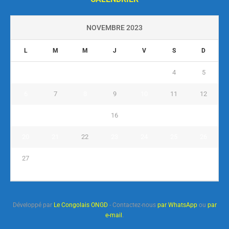
NOVEMBRE 2023
L
M
M
J
V
S
D
1
2
3
4
5
6
7
8
9
10
11
12
13
14
15
16
17
18
19
20
21
22
23
24
25
26
27
28
29
30
« Oct
Déc »
Développé par
Le Congolais ONGD
- Contactez-nous
par WhatsApp
ou
par
e-mail
.