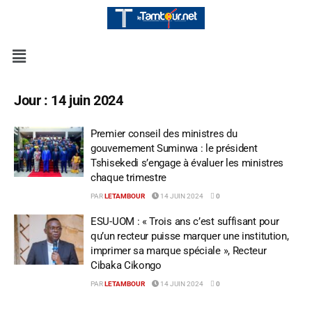
Jour :
14 juin 2024
Premier conseil des ministres du
gouvernement Suminwa : le président
Tshisekedi s’engage à évaluer les ministres
chaque trimestre
PAR
LETAMBOUR
14 JUIN 2024
0
ESU-UOM : « Trois ans c’est suffisant pour
qu’un recteur puisse marquer une institution,
imprimer sa marque spéciale », Recteur
Cibaka Cikongo
PAR
LETAMBOUR
14 JUIN 2024
0