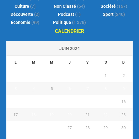
Culture
(7)
Non Classé
(54)
Société
(167)
Découverte
(2)
Podcast
(1)
Sport
(240)
Économie
(99)
Politique
(1 378)
CALENDRIER
JUIN 2024
L
M
M
J
V
S
D
1
2
3
4
5
6
7
8
9
10
11
12
13
14
15
16
17
18
19
20
21
22
23
24
25
26
27
28
29
30
« Mai
Juil »