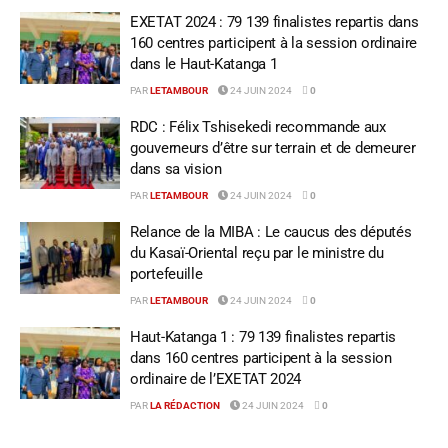
EXETAT 2024 : 79 139 finalistes repartis dans
160 centres participent à la session ordinaire
dans le Haut-Katanga 1
PAR
LETAMBOUR
24 JUIN 2024
0
RDC : Félix Tshisekedi recommande aux
gouverneurs d’être sur terrain et de demeurer
dans sa vision
PAR
LETAMBOUR
24 JUIN 2024
0
Relance de la MIBA : Le caucus des députés
du Kasaï-Oriental reçu par le ministre du
portefeuille
PAR
LETAMBOUR
24 JUIN 2024
0
Haut-Katanga 1 : 79 139 finalistes repartis
dans 160 centres participent à la session
ordinaire de l’EXETAT 2024
PAR
LA RÉDACTION
24 JUIN 2024
0