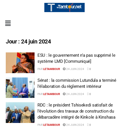
Jour :
24 juin 2024
ESU : le gouvernement n’a pas supprimé le
système LMD [Communiqué]
PAR
LETAMBOUR
24 JUIN 2024
0
Sénat : la commission Lutundula a terminé
l’élaboration du règlement intérieur
PAR
LETAMBOUR
24 JUIN 2024
0
RDC : le président Tshisekedi satisfait de
l’évolution des travaux de construction du
débarcadère intégré de Kinkole à Kinshasa
PAR
LETAMBOUR
24 JUIN 2024
0