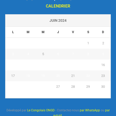
CALENDRIER
JUIN 2024
L
M
M
J
V
S
D
1
2
3
4
5
6
7
8
9
10
11
12
13
14
15
16
17
18
19
20
21
22
23
24
25
26
27
28
29
30
« Mai
Juil »
Développé par
Le Congolais ONGD
- Contactez-nous
par WhatsApp
ou
par
e-mail
.