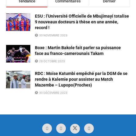
Tendance
Commentaires
Dernier
ESU : l’Université Officielle de Mbujimayi totalise
9 nouveaux docteurs à thèse en une année,
record !
30 NOVEMBRE 2023
Boxe : Martin Bakole fait parler sa puissance
face au franco-camerounais Takam
28 OCTOBRE 2023
RDC : Moïse Katumbi empêché par la DGM de se
rendre à Kalemie pour assister au Match
Mazembe – Lupopo(Proches)
30 DÉCEMBRE 2023