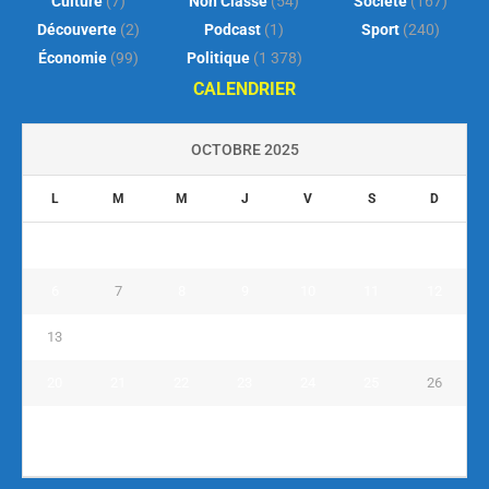
Culture
(7)
Non Classé
(54)
Société
(167)
Découverte
(2)
Podcast
(1)
Sport
(240)
Économie
(99)
Politique
(1 378)
CALENDRIER
OCTOBRE 2025
L
M
M
J
V
S
D
1
2
3
4
5
6
7
8
9
10
11
12
13
14
15
16
17
18
19
20
21
22
23
24
25
26
27
28
29
30
31
« Sep
Nov »