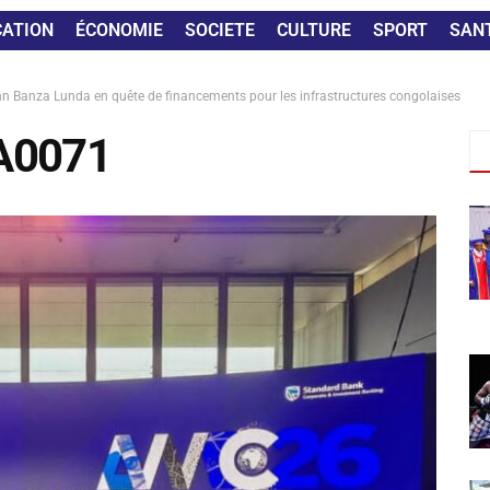
CATION
ÉCONOMIE
SOCIETE
CULTURE
SPORT
SAN
n Banza Lunda en quête de financements pour les infrastructures congolaises
A0071