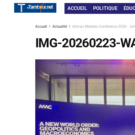
ACCUEIL
POLITIQUE
ÉDU
Accueil
Actualité
African Markets Conference 2026 : Joh
IMG-20260223-W