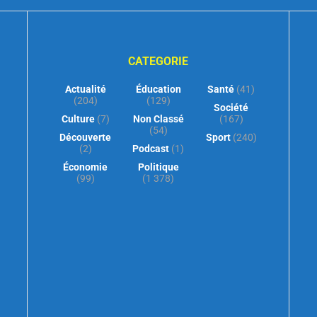
CATEGORIE
Actualité
Éducation
Santé
(41)
(204)
(129)
Société
Culture
(7)
Non Classé
(167)
(54)
Découverte
Sport
(240)
(2)
Podcast
(1)
Économie
Politique
(99)
(1 378)