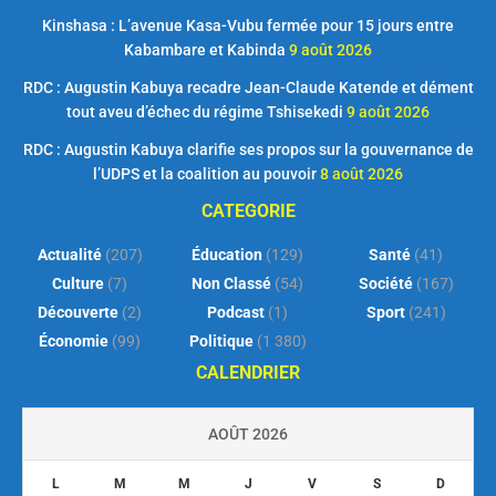
Kinshasa : L’avenue Kasa-Vubu fermée pour 15 jours entre
Kabambare et Kabinda
9 août 2026
RDC : Augustin Kabuya recadre Jean-Claude Katende et dément
tout aveu d’échec du régime Tshisekedi
9 août 2026
RDC : Augustin Kabuya clarifie ses propos sur la gouvernance de
l’UDPS et la coalition au pouvoir
8 août 2026
CATEGORIE
Actualité
(207)
Éducation
(129)
Santé
(41)
Culture
(7)
Non Classé
(54)
Société
(167)
Découverte
(2)
Podcast
(1)
Sport
(241)
Économie
(99)
Politique
(1 380)
CALENDRIER
AOÛT 2026
L
M
M
J
V
S
D