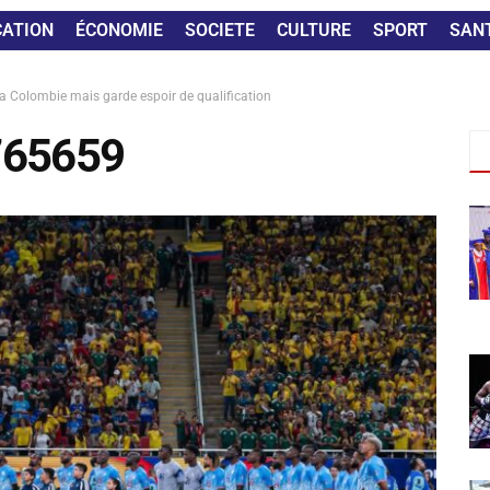
CATION
ÉCONOMIE
SOCIETE
CULTURE
SPORT
SAN
la Colombie mais garde espoir de qualification
765659