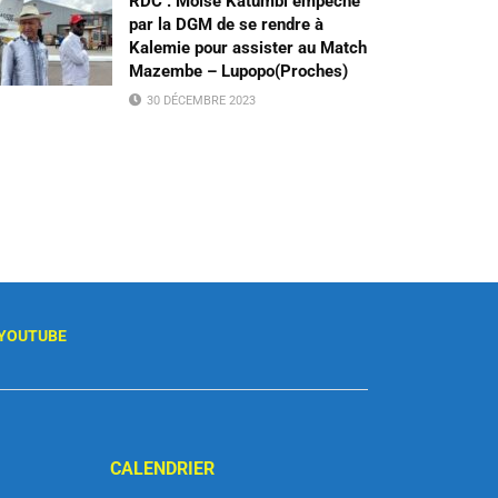
RDC : Moïse Katumbi empêché
par la DGM de se rendre à
Kalemie pour assister au Match
Mazembe – Lupopo(Proches)
30 DÉCEMBRE 2023
YOUTUBE
CALENDRIER