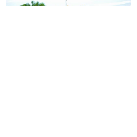
Tobie Kayumbi rassure l’opinion sportive provinciale que
ces travaux iront jusqu’à la fin. Ils vont consister dans leur
première phase, à la mise à niveau du terrain, ensuite les
travaux d’assainissement pour canaliser les eaux de
pluie. La deuxième phase va concerner l’aménagement
proprement dit du terrain et la construction des gradins.
Le lancement de ces travaux constitue un tournant décisif
dans le projet de relance de l’AS Bantous, mis en œuvre
depuis plusieurs semaines par Tobie Kayumbi. Ce terrain