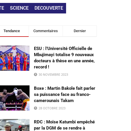
TE
SCIENCE
DECOUVERTE
Tendance
Commentaires
Dernier
ESU : l’Université Officielle de
Mbujimayi totalise 9 nouveaux
docteurs à thèse en une année,
record !
30 NOVEMBRE 2023
Boxe : Martin Bakole fait parler
sa puissance face au franco-
camerounais Takam
28 OCTOBRE 2023
RDC : Moïse Katumbi empêché
par la DGM de se rendre à