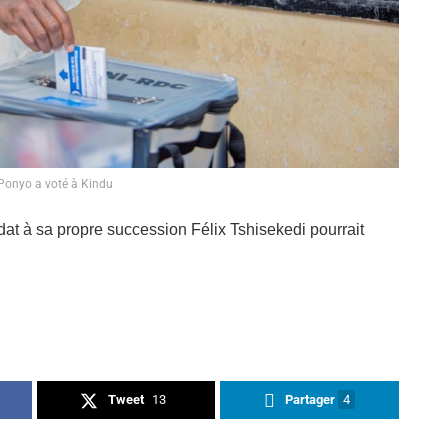
Ponyo a voté à Kindu
dat à sa propre succession Félix Tshisekedi pourrait
Tweet
13
Partager
4