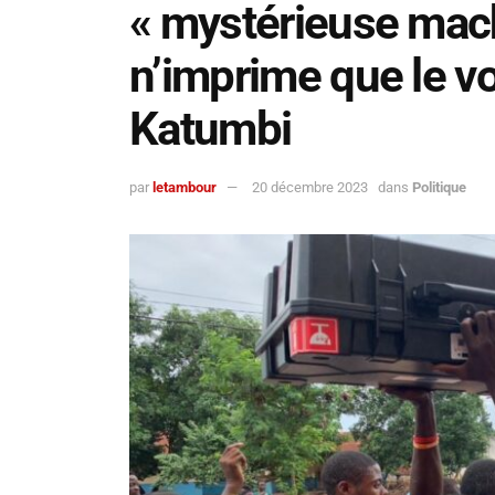
« mystérieuse mach
n’imprime que le v
Katumbi
par
letambour
20 décembre 2023
dans
Politique