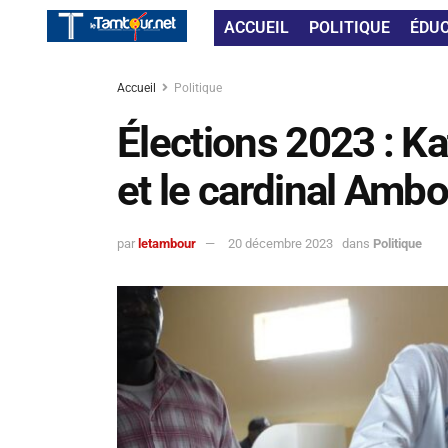
ACCUEIL
POLITIQUE
ÉDU
Accueil
Politique
Élections 2023 : K
et le cardinal Amb
par
letambour
20 décembre 2023
dans
Politique