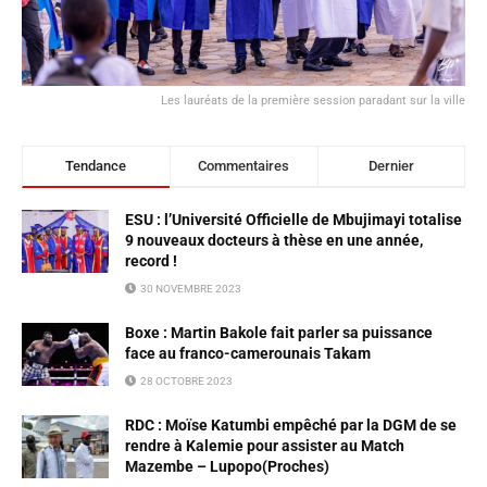
Les lauréats de la première session paradant sur la ville
Tendance
Commentaires
Dernier
ESU : l’Université Officielle de Mbujimayi totalise
9 nouveaux docteurs à thèse en une année,
record !
30 NOVEMBRE 2023
Boxe : Martin Bakole fait parler sa puissance
face au franco-camerounais Takam
28 OCTOBRE 2023
RDC : Moïse Katumbi empêché par la DGM de se
rendre à Kalemie pour assister au Match
Mazembe – Lupopo(Proches)