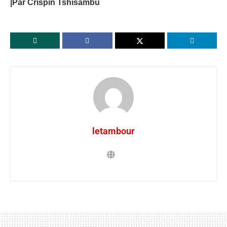
|Par Crispin Tshisambu
letambour