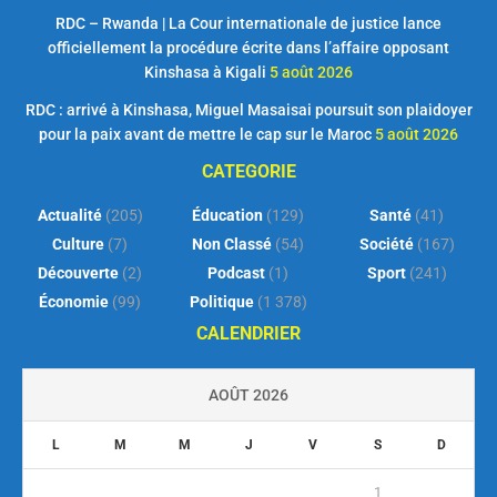
RDC – Rwanda | La Cour internationale de justice lance
officiellement la procédure écrite dans l’affaire opposant
Kinshasa à Kigali
5 août 2026
RDC : arrivé à Kinshasa, Miguel Masaisai poursuit son plaidoyer
pour la paix avant de mettre le cap sur le Maroc
5 août 2026
CATEGORIE
Actualité
(205)
Éducation
(129)
Santé
(41)
Culture
(7)
Non Classé
(54)
Société
(167)
Découverte
(2)
Podcast
(1)
Sport
(241)
Économie
(99)
Politique
(1 378)
CALENDRIER
AOÛT 2026
L
M
M
J
V
S
D
1
2