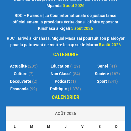
Mpanda
5 août 2026
RDC – Rwanda | La Cour internationale de justice lance
officiellement la procédure écrite dans l’affaire opposant
Kinshasa à Kigali
5 août 2026
RDC : arrivé à Kinshasa, Miguel Masaisai poursuit son plaidoyer
pour la paix avant de mettre le cap sur le Maroc
5 août 2026
CATEGORIE
Actualité
(205)
Éducation
(129)
Santé
(41)
Culture
(7)
Non Classé
(54)
Société
(167)
Découverte
(2)
Podcast
(1)
Sport
(241)
Économie
(99)
Politique
(1 378)
CALENDRIER
AOÛT 2026
L
M
M
J
V
S
D