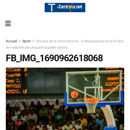
Accueil
Sport
IXe jeux de la francophonie : le Madagascar brise le rêve
de médaille des léopards basket dames
FB_IMG_1690962618068