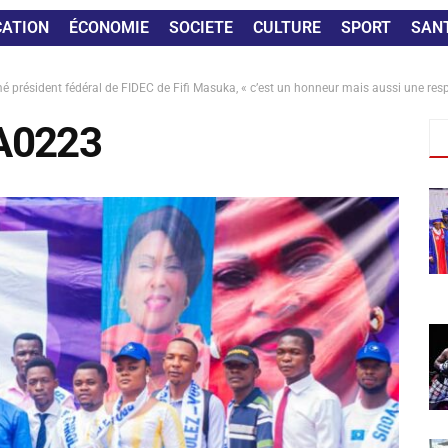
CATION
ÉCONOMIE
SOCIETE
CULTURE
SPORT
SAN
 président fédéral de FIDEC de Fifi Masuka, « c’est un honneur mais aussi une resp
A0223