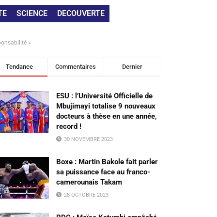
TE
SCIENCE
DECOUVERTE
onsabilité »
Tendance
Commentaires
Dernier
ESU : l’Université Officielle de
Mbujimayi totalise 9 nouveaux
docteurs à thèse en une année,
record !
30 NOVEMBRE 2023
Boxe : Martin Bakole fait parler
sa puissance face au franco-
camerounais Takam
28 OCTOBRE 2023