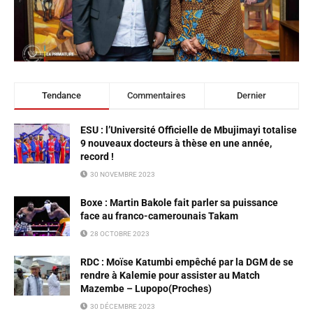
Tendance
Commentaires
Dernier
ESU : l’Université Officielle de Mbujimayi totalise
9 nouveaux docteurs à thèse en une année,
record !
30 NOVEMBRE 2023
Boxe : Martin Bakole fait parler sa puissance
face au franco-camerounais Takam
28 OCTOBRE 2023
RDC : Moïse Katumbi empêché par la DGM de se
rendre à Kalemie pour assister au Match
Mazembe – Lupopo(Proches)
30 DÉCEMBRE 2023