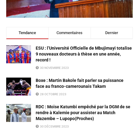
Tendance
Commentaires
Dernier
ESU : l’Université Officielle de Mbujimayi totalise
9 nouveaux docteurs à thèse en une année,
record !
30 NOVEMBRE 2023
Boxe : Martin Bakole fait parler sa puissance
face au franco-camerounais Takam
28 OCTOBRE 2023
RDC : Moïse Katumbi empêché par la DGM de se
rendre à Kalemie pour assister au Match
Mazembe – Lupopo(Proches)
30 DÉCEMBRE 2023