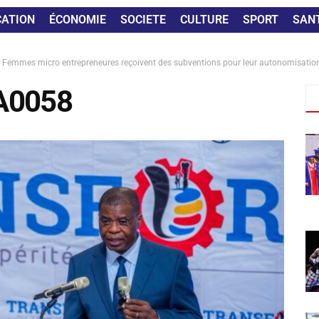
CATION
ÉCONOMIE
SOCIETE
CULTURE
SPORT
SAN
les Femmes micro entrepreneures reçoivent des subventions pour leur autonomisat
A0058