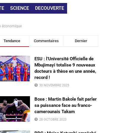
TE
SCIENCE
DECOUVERTE
ion économique
Tendance
Commentaires
Dernier
ESU : l’Université Officielle de
Mbujimayi totalise 9 nouveaux
docteurs à thèse en une année,
record !
30 NOVEMBRE 2023
Boxe : Martin Bakole fait parler
sa puissance face au franco-
camerounais Takam
28 OCTOBRE 2023