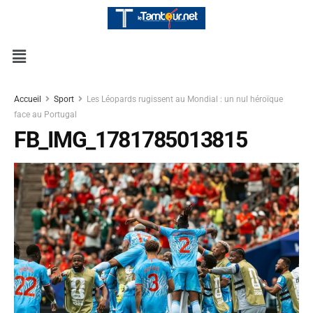
Accueil
Sport
Les Léopards rugissent au Mondial : un nul héroïque
face au Portugal
FB_IMG_1781785013815