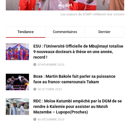
Les joueurs du DCMP célèbrent leur victoire
Tendance
Commentaires
Dernier
ESU : l’Université Officielle de Mbujimayi totalise
9 nouveaux docteurs à thèse en une année,
record !
30 NOVEMBRE 2023
Boxe : Martin Bakole fait parler sa puissance
face au franco-camerounais Takam
28 OCTOBRE 2023
RDC : Moïse Katumbi empêché par la DGM de se
rendre à Kalemie pour assister au Match
Mazembe – Lupopo(Proches)
30 DÉCEMBRE 2023