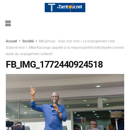
Accueil
Société
Mbujimayi : Avec son livre « Le changement c’est
d’abord moi », Mike Kasongo appelle à la responsabilité individuelle comme
levier du changement collectif
FB_IMG_1772440924518