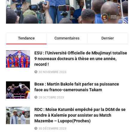
Tendance
Commentaires
Dernier
ESU : l’Université Officielle de Mbujimayi totalise
9 nouveaux docteurs à thèse en une année,
record !
30 NOVEMBRE 2023
Boxe : Martin Bakole fait parler sa puissance
face au franco-camerounais Takam
28 OCTOBRE 2023
RDC : Moïse Katumbi empêché par la DGM de se
rendre à Kalemie pour assister au Match
Mazembe – Lupopo(Proches)
30 DÉCEMBRE 2023