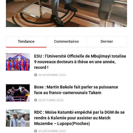
Tendance
Commentaires
Dernier
ESU : l’Université Officielle de Mbujimayi totalise
9 nouveaux docteurs à thèse en une année,
record !
30 NOVEMBRE 2023
Boxe : Martin Bakole fait parler sa puissance
face au franco-camerounais Takam
28 OCTOBRE 2023
RDC : Moïse Katumbi empêché par la DGM de se
rendre à Kalemie pour assister au Match
Mazembe – Lupopo(Proches)
30 DÉCEMBRE 2023