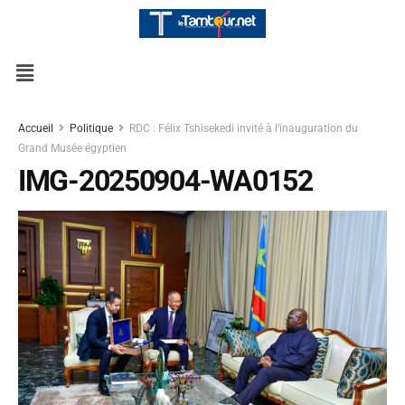
Accueil
Politique
RDC : Félix Tshisekedi invité à l’inauguration du
Grand Musée égyptien
IMG-20250904-WA0152