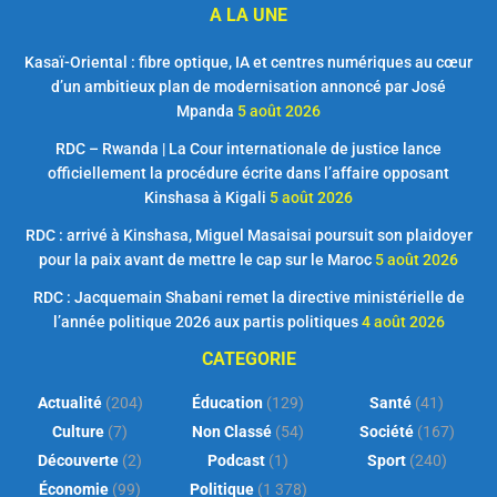
A LA UNE
Kasaï-Oriental : fibre optique, IA et centres numériques au cœur
d’un ambitieux plan de modernisation annoncé par José
Mpanda
5 août 2026
RDC – Rwanda | La Cour internationale de justice lance
officiellement la procédure écrite dans l’affaire opposant
Kinshasa à Kigali
5 août 2026
RDC : arrivé à Kinshasa, Miguel Masaisai poursuit son plaidoyer
pour la paix avant de mettre le cap sur le Maroc
5 août 2026
RDC : Jacquemain Shabani remet la directive ministérielle de
l’année politique 2026 aux partis politiques
4 août 2026
CATEGORIE
Actualité
(204)
Éducation
(129)
Santé
(41)
Culture
(7)
Non Classé
(54)
Société
(167)
Découverte
(2)
Podcast
(1)
Sport
(240)
Économie
(99)
Politique
(1 378)