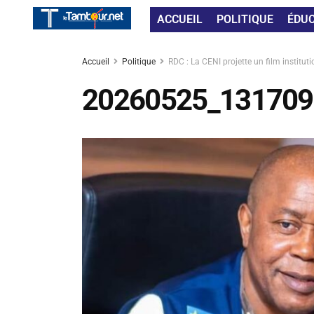
ACCUEIL
POLITIQUE
ÉDU
Accueil
Politique
RDC : La CENI projette un film institut
20260525_131709