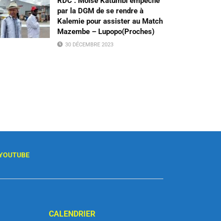
RDC : Moïse Katumbi empêché
par la DGM de se rendre à
Kalemie pour assister au Match
Mazembe – Lupopo(Proches)
30 DÉCEMBRE 2023
YOUTUBE
CALENDRIER