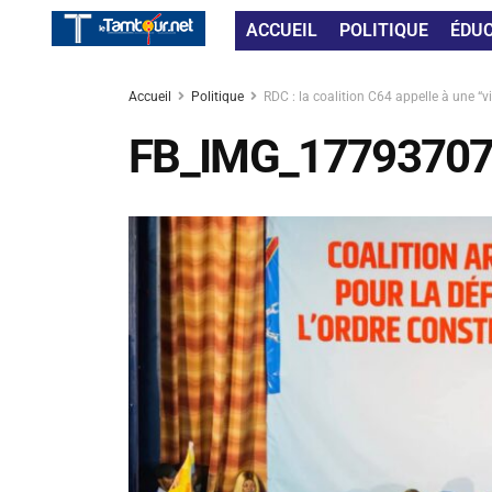
ACCUEIL
POLITIQUE
ÉDU
Accueil
Politique
RDC : la coalition C64 appelle à une “vi
FB_IMG_1779370