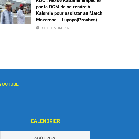
RDC : Moïse Katumbi empêché
par la DGM de se rendre à
Kalemie pour assister au Match
Mazembe – Lupopo(Proches)
30 DÉCEMBRE 2023
YOUTUBE
CALENDRIER
AOÛT 2026