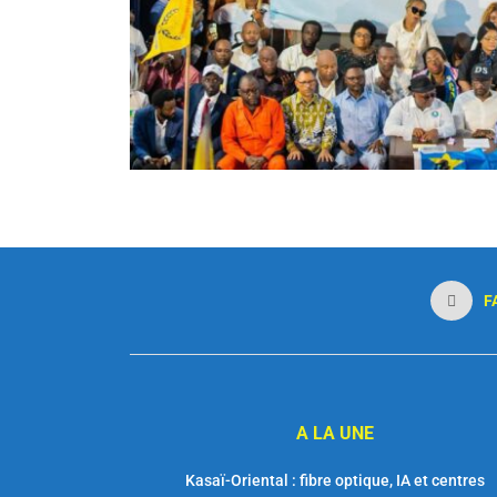
F
A LA UNE
Kasaï-Oriental : fibre optique, IA et centres