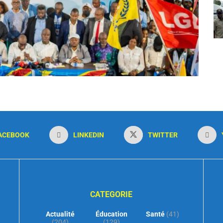
ACEBOOK
LINKEDIN
TWITTER
CATEGORIE
Actualité
Éducation
Santé
(41)
(204)
(129)