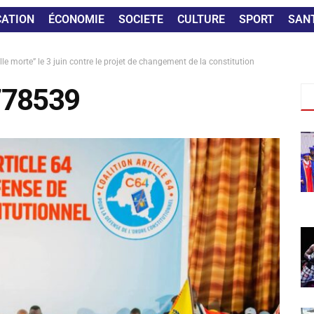
CATION
ÉCONOMIE
SOCIETE
CULTURE
SPORT
SAN
lle morte” le 3 juin contre le projet de changement de la constitution
778539