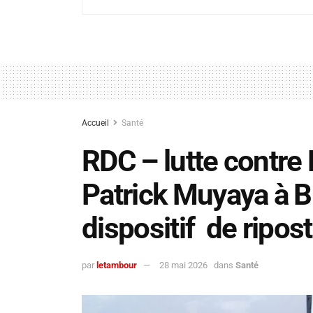
Accueil
Santé
RDC – lutte contre
Patrick Muyaya à B
dispositif de ripos
par
letambour
28 mai 2026
dans
Santé