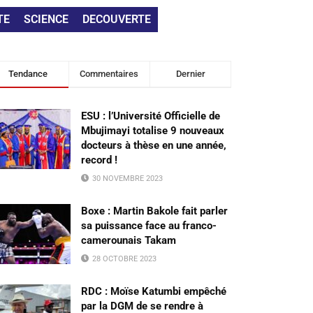
TE
SCIENCE
DECOUVERTE
Tendance
Commentaires
Dernier
ESU : l’Université Officielle de
Mbujimayi totalise 9 nouveaux
docteurs à thèse en une année,
record !
30 NOVEMBRE 2023
Boxe : Martin Bakole fait parler
sa puissance face au franco-
camerounais Takam
28 OCTOBRE 2023
RDC : Moïse Katumbi empêché
par la DGM de se rendre à