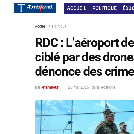
ACCUEIL
POLITIQUE
ÉDU
Accueil
Politique
RDC : L’aéroport d
ciblé par des dron
dénonce des crime
par
letambour
28 mai 2026
dans
Politique