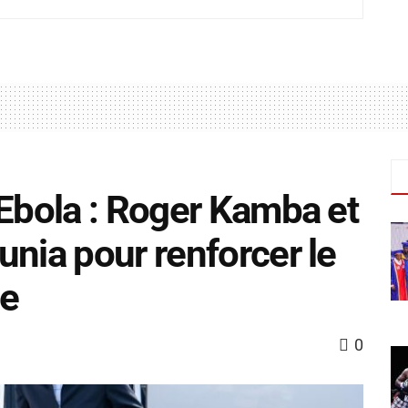
 Ebola : Roger Kamba et
unia pour renforcer le
te
0