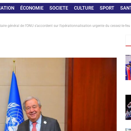
CATION
ÉCONOMIE
SOCIETE
CULTURE
SPORT
SAN
étaire général de l’ONU s’accordent sur l’opérationnalisation urgente du cessez-le-fe