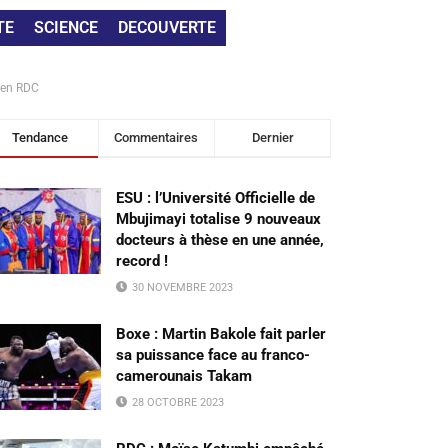
TE
SCIENCE
DECOUVERTE
u en RDC
Tendance
Commentaires
Dernier
ESU : l’Université Officielle de
Mbujimayi totalise 9 nouveaux
docteurs à thèse en une année,
record !
30 NOVEMBRE 2023
Boxe : Martin Bakole fait parler
sa puissance face au franco-
camerounais Takam
28 OCTOBRE 2023