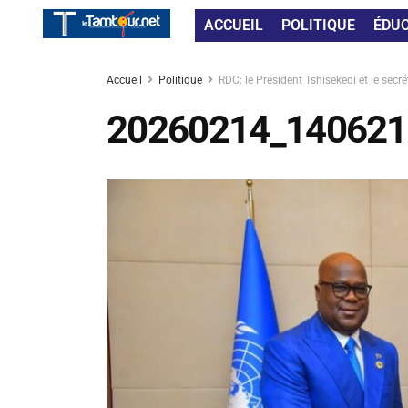
ACCUEIL
POLITIQUE
ÉDU
Accueil
Politique
RDC: le Président Tshisekedi et le secr
20260214_140621