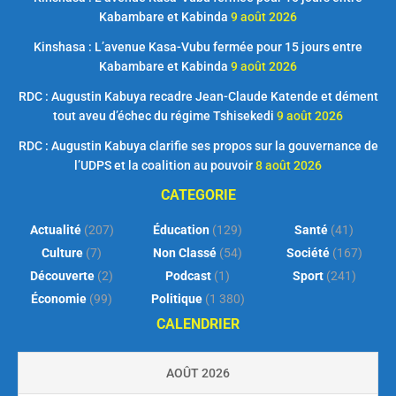
Kabambare et Kabinda
9 août 2026
Kinshasa : L’avenue Kasa-Vubu fermée pour 15 jours entre
Kabambare et Kabinda
9 août 2026
RDC : Augustin Kabuya recadre Jean-Claude Katende et dément
tout aveu d’échec du régime Tshisekedi
9 août 2026
RDC : Augustin Kabuya clarifie ses propos sur la gouvernance de
l’UDPS et la coalition au pouvoir
8 août 2026
CATEGORIE
Actualité
(207)
Éducation
(129)
Santé
(41)
Culture
(7)
Non Classé
(54)
Société
(167)
Découverte
(2)
Podcast
(1)
Sport
(241)
Économie
(99)
Politique
(1 380)
CALENDRIER
AOÛT 2026