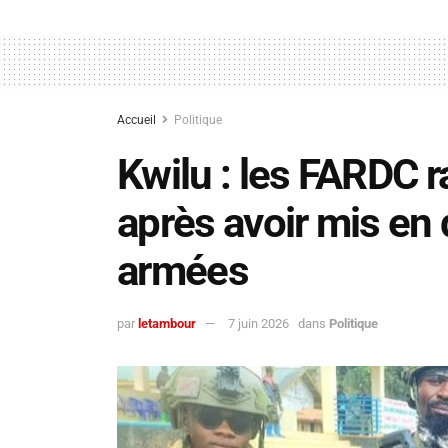
Accueil
Politique
Kwilu : les FARDC r
après avoir mis en
armées
par
letambour
7 juin 2026
dans
Politique