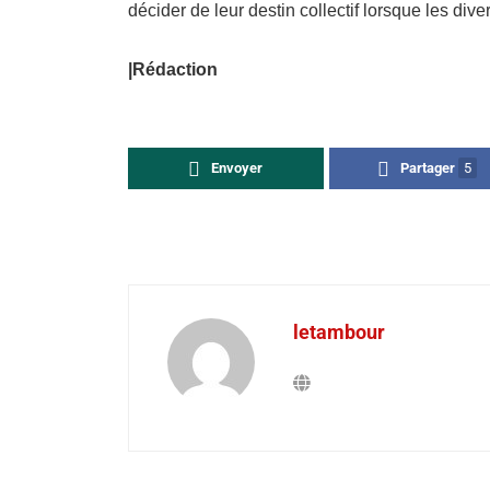
décider de leur destin collectif lorsque les div
|Rédaction
Envoyer
Partager
5
letambour