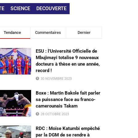
TE
SCIENCE
DECOUVERTE
Tendance
Commentaires
Dernier
ESU : l’Université Officielle de
Mbujimayi totalise 9 nouveaux
docteurs à thèse en une année,
record !
30 NOVEMBRE 2023
Boxe : Martin Bakole fait parler
sa puissance face au franco-
camerounais Takam
28 OCTOBRE 2023
RDC : Moïse Katumbi empêché
par la DGM de se rendre à