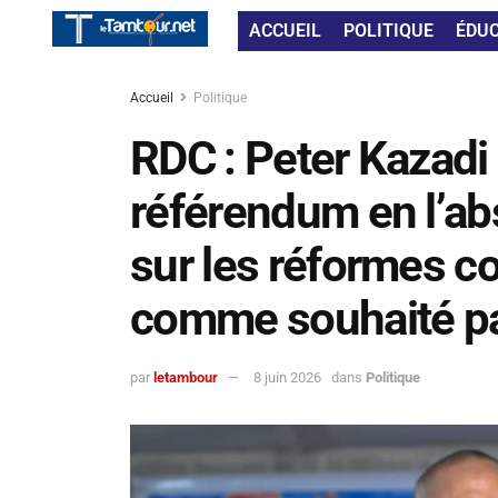
ACCUEIL
POLITIQUE
ÉDU
Accueil
Politique
RDC : Peter Kazadi
référendum en l’a
sur les réformes co
comme souhaité pa
par
letambour
8 juin 2026
dans
Politique