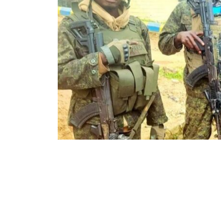
21
104
Partager sur WhatsApp
PARTAGES
VUES
Le calme est revenu dans le village de Kikot