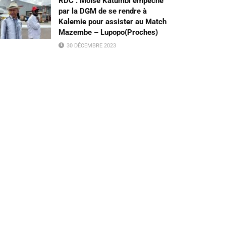
RDC : Moïse Katumbi empêché
par la DGM de se rendre à
Kalemie pour assister au Match
Mazembe – Lupopo(Proches)
30 DÉCEMBRE 2023