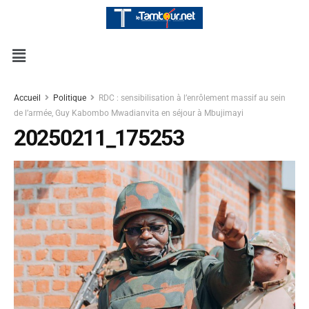
Accueil
Politique
RDC : sensibilisation à l’enrôlement massif au sein
de l’armée, Guy Kabombo Mwadianvita en séjour à Mbujimayi
20250211_175253