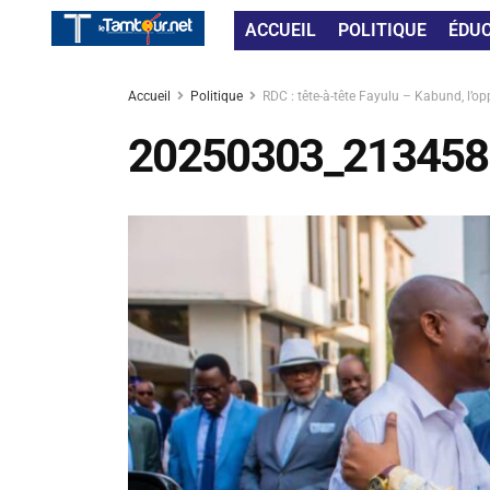
ACCUEIL
POLITIQUE
ÉDU
Accueil
Politique
RDC : tête-à-tête Fayulu – Kabund, l’op
20250303_213458