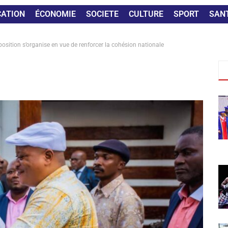
CATION
ÉCONOMIE
SOCIETE
CULTURE
SPORT
SAN
position s’organise en vue de renforcer la cohésion nationale