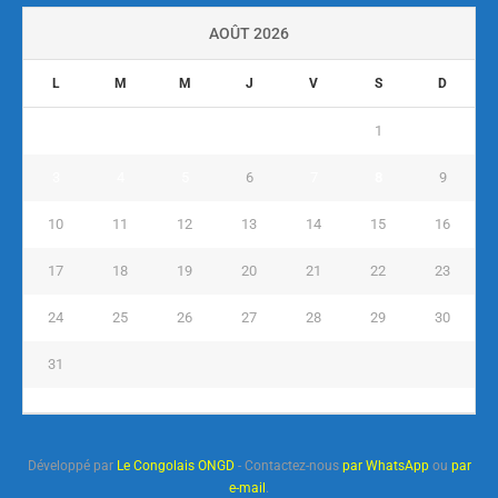
AOÛT 2026
L
M
M
J
V
S
D
1
2
3
4
5
6
7
8
9
10
11
12
13
14
15
16
17
18
19
20
21
22
23
24
25
26
27
28
29
30
31
« Juil
Développé par
Le Congolais ONGD
- Contactez-nous
par WhatsApp
ou
par
e-mail
.