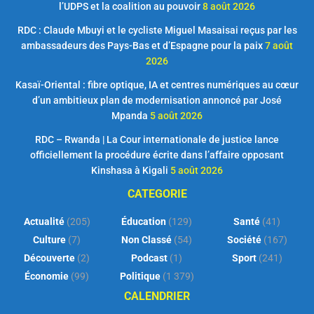
l’UDPS et la coalition au pouvoir
8 août 2026
RDC : Claude Mbuyi et le cycliste Miguel Masaisai reçus par les
ambassadeurs des Pays-Bas et d’Espagne pour la paix
7 août
2026
Kasaï-Oriental : fibre optique, IA et centres numériques au cœur
d’un ambitieux plan de modernisation annoncé par José
Mpanda
5 août 2026
RDC – Rwanda | La Cour internationale de justice lance
officiellement la procédure écrite dans l’affaire opposant
Kinshasa à Kigali
5 août 2026
CATEGORIE
Actualité
(205)
Éducation
(129)
Santé
(41)
Culture
(7)
Non Classé
(54)
Société
(167)
Découverte
(2)
Podcast
(1)
Sport
(241)
Économie
(99)
Politique
(1 379)
CALENDRIER