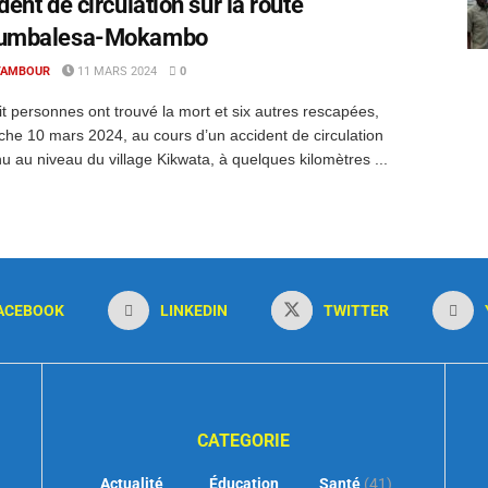
dent de circulation sur la route
umbalesa-Mokambo
TAMBOUR
11 MARS 2024
0
it personnes ont trouvé la mort et six autres rescapées,
he 10 mars 2024, au cours d’un accident de circulation
u au niveau du village Kikwata, à quelques kilomètres ...
ACEBOOK
LINKEDIN
TWITTER
CATEGORIE
Actualité
Éducation
Santé
(41)