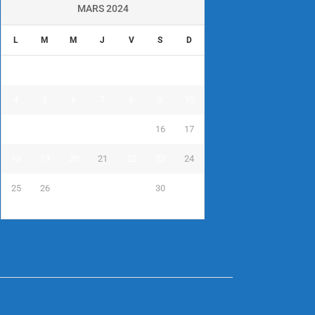
MARS 2024
L
M
M
J
V
S
D
1
2
3
4
5
6
7
8
9
10
11
12
13
14
15
16
17
18
19
20
21
22
23
24
25
26
27
28
29
30
31
« Fév
Avr »