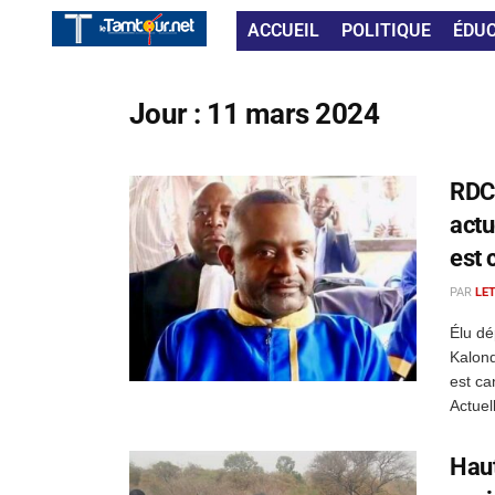
ACCUEIL
POLITIQUE
ÉDU
Jour :
11 mars 2024
RDC 
actu
est 
PAR
LE
Élu dé
Kalond
est ca
Actuel
Haut