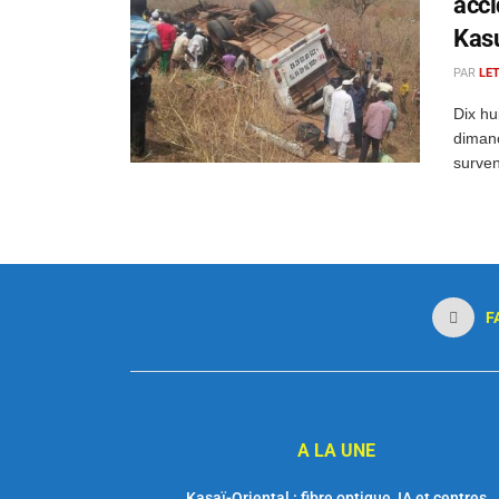
acci
Kas
PAR
LE
Dix hu
dimanc
surven
F
A LA UNE
Kasaï-Oriental : fibre optique, IA et centres