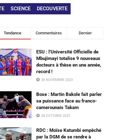
TE
SCIENCE
DECOUVERTE
Tendance
Commentaires
Dernier
ESU : l’Université Officielle de
Mbujimayi totalise 9 nouveaux
docteurs à thèse en une année,
record !
30 NOVEMBRE 2023
Boxe : Martin Bakole fait parler
sa puissance face au franco-
camerounais Takam
28 OCTOBRE 2023
RDC : Moïse Katumbi empêché
par la DGM de se rendre à