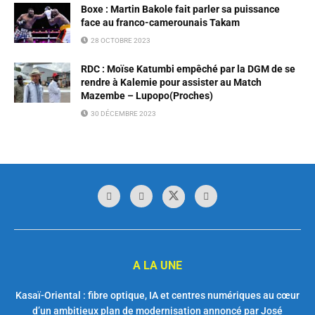
Boxe : Martin Bakole fait parler sa puissance
face au franco-camerounais Takam
28 OCTOBRE 2023
RDC : Moïse Katumbi empêché par la DGM de se
rendre à Kalemie pour assister au Match
Mazembe – Lupopo(Proches)
30 DÉCEMBRE 2023
A LA UNE
Kasaï-Oriental : fibre optique, IA et centres numériques au cœur
d’un ambitieux plan de modernisation annoncé par José