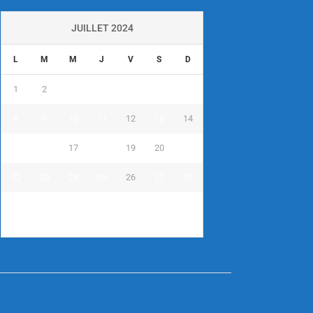
JUILLET 2024
L
M
M
J
V
S
D
1
2
3
4
5
6
7
8
9
10
11
12
13
14
15
16
17
18
19
20
21
22
23
24
25
26
27
28
29
30
31
« Juin
Août »