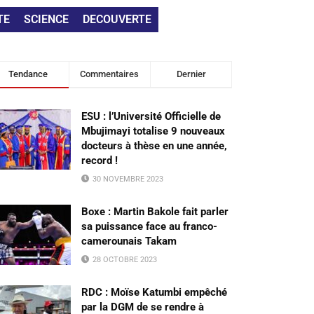
TE
SCIENCE
DECOUVERTE
Tendance
Commentaires
Dernier
ESU : l’Université Officielle de
Mbujimayi totalise 9 nouveaux
docteurs à thèse en une année,
record !
30 NOVEMBRE 2023
Boxe : Martin Bakole fait parler
sa puissance face au franco-
camerounais Takam
28 OCTOBRE 2023
RDC : Moïse Katumbi empêché
par la DGM de se rendre à