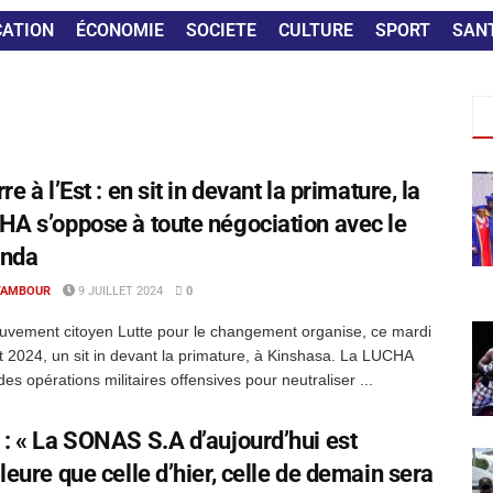
CATION
ÉCONOMIE
SOCIETE
CULTURE
SPORT
SAN
re à l’Est : en sit in devant la primature, la
A s’oppose à toute négociation avec le
nda
TAMBOUR
9 JUILLET 2024
0
vement citoyen Lutte pour le changement organise, ce mardi
let 2024, un sit in devant la primature, à Kinshasa. La LUCHA
des opérations militaires offensives pour neutraliser ...
: « La SONAS S.A d’aujourd’hui est
leure que celle d’hier, celle de demain sera