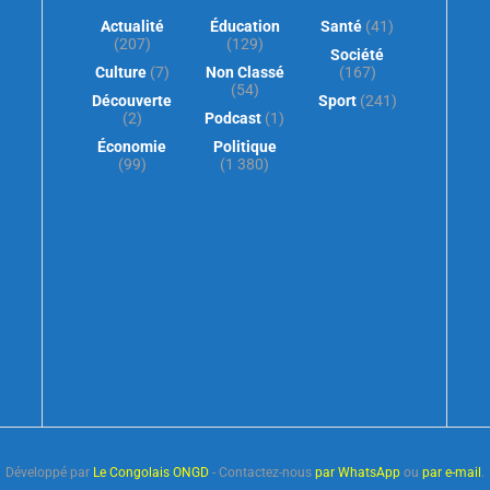
Actualité
Éducation
Santé
(41)
(207)
(129)
Société
Culture
(7)
Non Classé
(167)
(54)
Découverte
Sport
(241)
(2)
Podcast
(1)
Économie
Politique
(99)
(1 380)
Développé par
Le Congolais ONGD
- Contactez-nous
par WhatsApp
ou
par e-mail
.