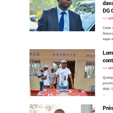
dava
DG 
PAR
LE
Cette 
Assura
sape e
Lom
cont
PAR
LE
Quelqu
provin
déjà. 
...
Prés