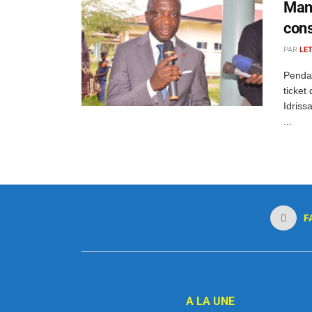
Mang
cons
PAR
LE
Pendan
ticket
Idriss
...
F
A LA UNE