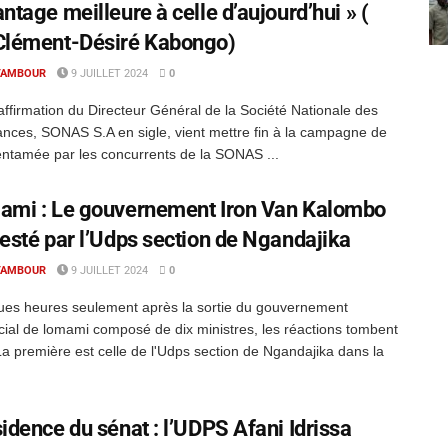
ntage meilleure à celle d’aujourd’hui » (
Clément-Désiré Kabongo)
TAMBOUR
9 JUILLET 2024
0
affirmation du Directeur Général de la Société Nationale des
nces, SONAS S.A en sigle, vient mettre fin à la campagne de
ntamée par les concurrents de la SONAS ...
ami : Le gouvernement Iron Van Kalombo
esté par l’Udps section de Ngandajika
TAMBOUR
9 JUILLET 2024
0
es heures seulement après la sortie du gouvernement
cial de lomami composé de dix ministres, les réactions tombent
La première est celle de l'Udps section de Ngandajika dans la
idence du sénat : l’UDPS Afani Idrissa