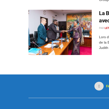
La B
avec
PAR
LE
Lors d
de la 
Judith
F