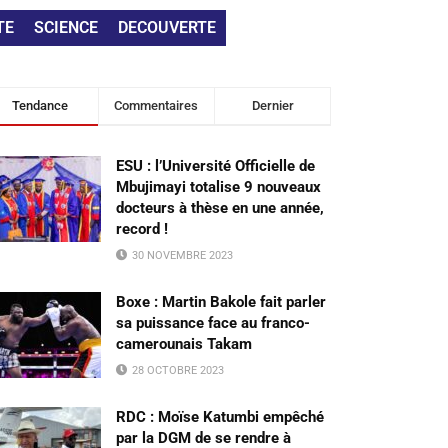
TE
SCIENCE
DECOUVERTE
Tendance
Commentaires
Dernier
ESU : l’Université Officielle de
Mbujimayi totalise 9 nouveaux
docteurs à thèse en une année,
record !
30 NOVEMBRE 2023
Boxe : Martin Bakole fait parler
sa puissance face au franco-
camerounais Takam
28 OCTOBRE 2023
RDC : Moïse Katumbi empêché
par la DGM de se rendre à