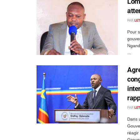
Loma
atte
PAR
LE
Pour s
gouver
Nganda
...
Agre
con
inte
rapp
PAR
LE
Dans u
Gouve
réagir
Groupe