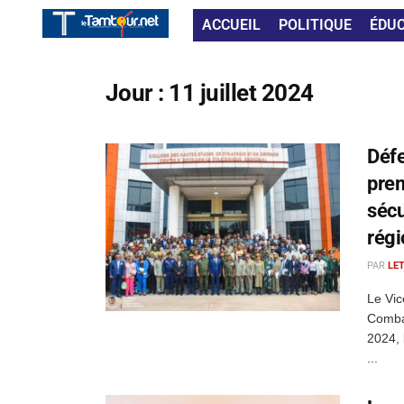
ACCUEIL
POLITIQUE
ÉDU
Jour :
11 juillet 2024
Défe
prem
sécu
régi
PAR
LE
Le Vic
Combat
2024, 
...