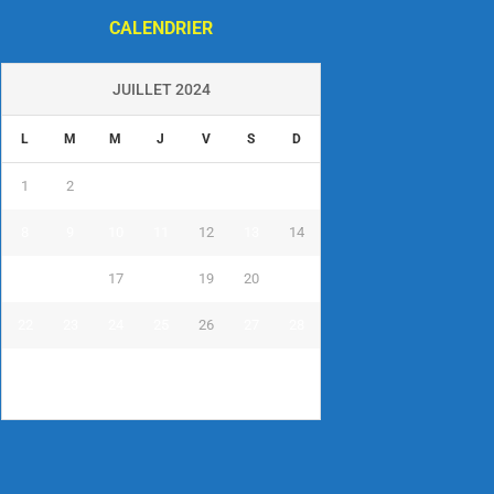
CALENDRIER
JUILLET 2024
L
M
M
J
V
S
D
1
2
3
4
5
6
7
8
9
10
11
12
13
14
15
16
17
18
19
20
21
22
23
24
25
26
27
28
29
30
31
« Juin
Août »