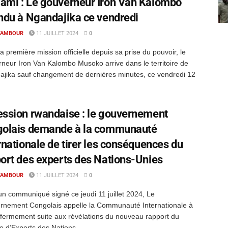
mi : Le gouverneur Iron Van Kalombo
ndu à Ngandajika ce vendredi
TAMBOUR
11 JUILLET 2024
0
a première mission officielle depuis sa prise du pouvoir, le
neur Iron Van Kalombo Musoko arrive dans le territoire de
jika sauf changement de dernières minutes, ce vendredi 12
ssion rwandaise : le gouvernement
golais demande à la communauté
rnationale de tirer les conséquences du
ort des experts des Nations-Unies
TAMBOUR
11 JUILLET 2024
0
n communiqué signé ce jeudi 11 juillet 2024, Le
rnement Congolais appelle la Communauté Internationale à
 fermement suite aux révélations du nouveau rapport du
 d’Experts des Nations ...