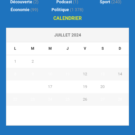
Découverte
(2)
Podcast
(1)
Sport
(240)
Économie
(99)
Politique
(1 378)
CALENDRIER
JUILLET 2024
L
M
M
J
V
S
D
1
2
3
4
5
6
7
8
9
10
11
12
13
14
15
16
17
18
19
20
21
22
23
24
25
26
27
28
29
30
31
« Juin
Août »