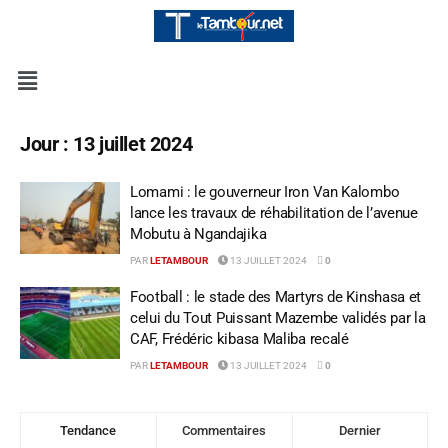
Jour :
13 juillet 2024
Lomami : le gouverneur Iron Van Kalombo
lance les travaux de réhabilitation de l’avenue
Mobutu à Ngandajika
PAR
LETAMBOUR
13 JUILLET 2024
0
Football : le stade des Martyrs de Kinshasa et
celui du Tout Puissant Mazembe validés par la
CAF, Frédéric kibasa Maliba recalé
PAR
LETAMBOUR
13 JUILLET 2024
0
Tendance
Commentaires
Dernier