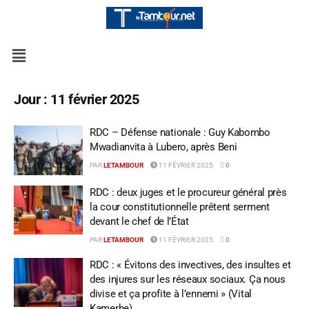
Jour :
11 février 2025
RDC – Défense nationale : Guy Kabombo
Mwadianvita à Lubero, après Beni
PAR
LETAMBOUR
11 FÉVRIER 2025
0
RDC : deux juges et le procureur général près
la cour constitutionnelle prêtent serment
devant le chef de l’État
PAR
LETAMBOUR
11 FÉVRIER 2025
0
RDC : « Évitons des invectives, des insultes et
des injures sur les réseaux sociaux. Ça nous
divise et ça profite à l’ennemi » (Vital
Kamerhe)