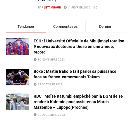
PAR
LETAMBOUR
11 FÉVRIER 2025
0
Tendance
Commentaires
Dernier
ESU : l’Université Officielle de Mbujimayi totalise
9 nouveaux docteurs à thèse en une année,
record !
30 NOVEMBRE 2023
Boxe : Martin Bakole fait parler sa puissance
face au franco-camerounais Takam
28 OCTOBRE 2023
RDC : Moïse Katumbi empêché par la DGM de se
rendre à Kalemie pour assister au Match
Mazembe – Lupopo(Proches)
30 DÉCEMBRE 2023