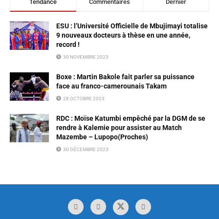
Tendance
Commentaires
Dernier
ESU : l’Université Officielle de Mbujimayi totalise
9 nouveaux docteurs à thèse en une année,
record !
30 NOVEMBRE 2023
Boxe : Martin Bakole fait parler sa puissance
face au franco-camerounais Takam
28 OCTOBRE 2023
RDC : Moïse Katumbi empêché par la DGM de se
rendre à Kalemie pour assister au Match
Mazembe – Lupopo(Proches)
30 DÉCEMBRE 2023