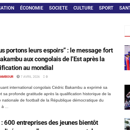
CATION
ÉCONOMIE
SOCIETE
CULTURE
SPORT
SAN
s portons leurs espoirs” : le message fort
akambu aux congolais de l’Est après la
ification au mondial
TAMBOUR
7 AVRIL 2026
0
quant international congolais Cédric Bakambu a exprimé sa
 et sa profonde gratitude après la qualification historique de la
 nationale de football de la République démocratique du
à ...
: 600 entreprises des jeunes bientôt