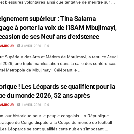
et blessures volontaires ainsi que tentative de meurtre sur ...
ignement supérieur : Tina Salama
gage à porter la voix de l’ISAM Mbujimayi,
occasion de ses Neuf ans d’existence
TAMBOUR
3 AVRIL 2026
0
itut Supérieur des Arts et Métiers de Mbujimayi, a tenu ce Jeudi
il 2026, une triple manifestation dans la salle des conférences
ôtel Métropole de Mbujimayi. Célébrant le ...
orique ! Les Léopards se qualifient pour la
pe du monde 2026, 52 ans après
TAMBOUR
1 AVRIL 2026
0
un jour historique pour le peuple congolais. La République
atique du Congo disputera la Coupe du monde de football
Les Léopards se sont qualifiés cette nuit en s’imposant ...