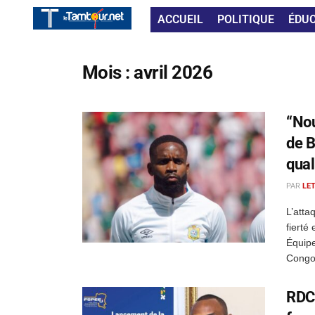
ACCUEIL
POLITIQUE
ÉDU
Mois :
avril 2026
“Nou
de B
qual
PAR
LE
L’atta
fierté
Équipe
Congo 
RDC 