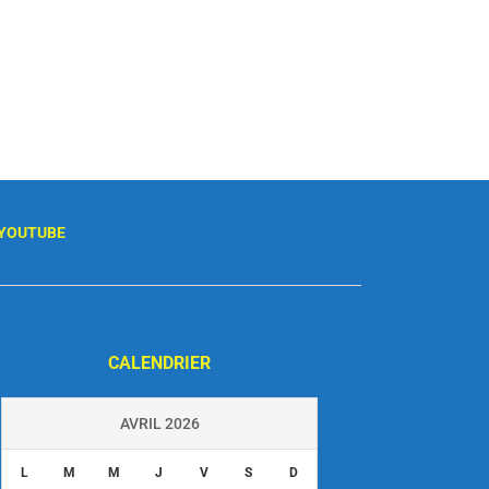
YOUTUBE
CALENDRIER
AVRIL 2026
L
M
M
J
V
S
D