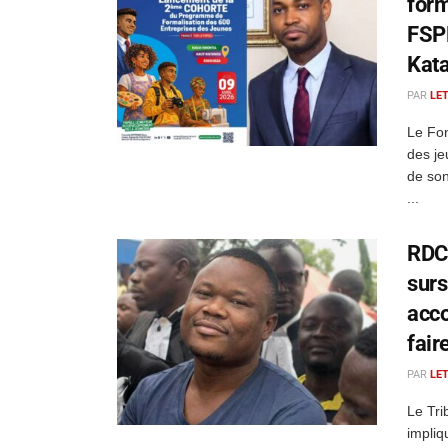
for
FSPE
Kata
PAR
LE
Le Fon
des j
de son
...
RDC 
surs
acco
fair
PAR
LE
Le Tri
impliq