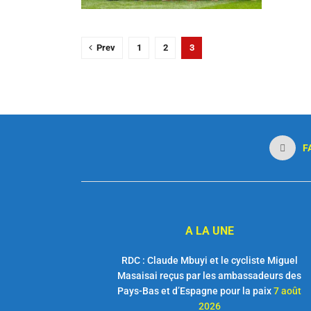
Prev
1
2
3
F
A LA UNE
RDC : Claude Mbuyi et le cycliste Miguel
Masaisai reçus par les ambassadeurs des
Pays-Bas et d’Espagne pour la paix
7 août
2026