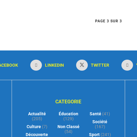
PAGE 3 SUR 3
ACEBOOK
LINKEDIN
TWITTER
CATEGORIE
Actualité
Éducation
Santé
(41)
(205)
(129)
Société
Culture
(7)
Non Classé
(167)
(54)
Découverte
Sport
(241)