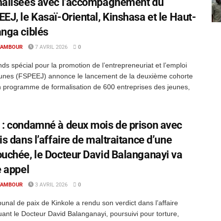
malisées avec l’accompagnement du
EJ, le Kasaï-Oriental, Kinshasa et le Haut-
nga ciblés
TAMBOUR
7 AVRIL 2026
0
ds spécial pour la promotion de l’entrepreneuriat et l’emploi
eunes (FSPEEJ) annonce le lancement de la deuxième cohorte
 programme de formalisation de 600 entreprises des jeunes,
: condamné à deux mois de prison avec
is dans l’affaire de maltraitance d’une
uchée, le Docteur David Balanganayi va
e appel
TAMBOUR
3 AVRIL 2026
0
bunal de paix de Kinkole a rendu son verdict dans l’affaire
uant le Docteur David Balanganayi, poursuivi pour torture,