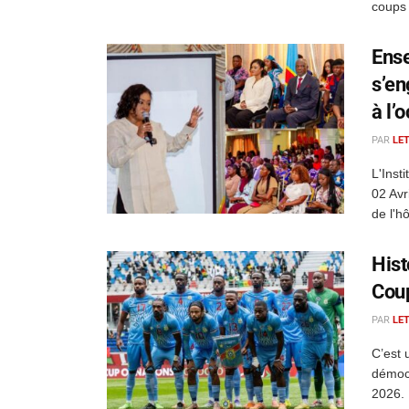
coups 
Ense
s’en
à l’
PAR
LE
L'Inst
02 Avr
de l'h
Hist
Cou
PAR
LE
C’est 
démocr
2026. 