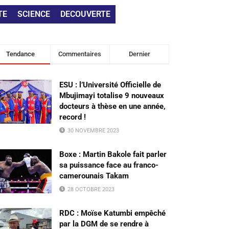
TE
SCIENCE
DECOUVERTE
Tendance
Commentaires
Dernier
ESU : l’Université Officielle de
Mbujimayi totalise 9 nouveaux
docteurs à thèse en une année,
record !
30 NOVEMBRE 2023
Boxe : Martin Bakole fait parler
sa puissance face au franco-
camerounais Takam
28 OCTOBRE 2023
RDC : Moïse Katumbi empêché
par la DGM de se rendre à