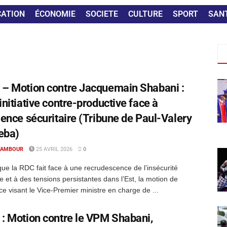
CATION
ÉCONOMIE
SOCIETE
CULTURE
SPORT
SAN
– Motion contre Jacquemain Shabani :
initiative contre-productive face à
gence sécuritaire (Tribune de Paul-Valery
eba)
TAMBOUR
25 AVRIL 2026
0
que la RDC fait face à une recrudescence de l’insécurité
e et à des tensions persistantes dans l’Est, la motion de
ce visant le Vice-Premier ministre en charge de ...
: Motion contre le VPM Shabani,