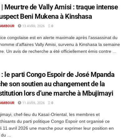
| Meurtre de Vally Amisi : traque intense
uspect Beni Mukena à Kinshasa
TAMBOUR
13 AVRIL 2026
0
tice congolaise est en alerte maximale après l’assassinat du
homme d’affaires Vally Amisi, survenu à Kinshasa la semaine
re. Un avis de recherche a été officiellement émis contre ...
: le parti Congo Espoir de José Mpanda
che son soutien au changement de la
titution lors d’une marche à Mbujimayi
TAMBOUR
11 AVRIL 2026
0
imayi, chef-lieu du Kasaï-Oriental, les membres et
hisants du parti politique Congo Espoir ont organisé ce
 11 avril 2026 une marche pour exprimer leur position en
du ...