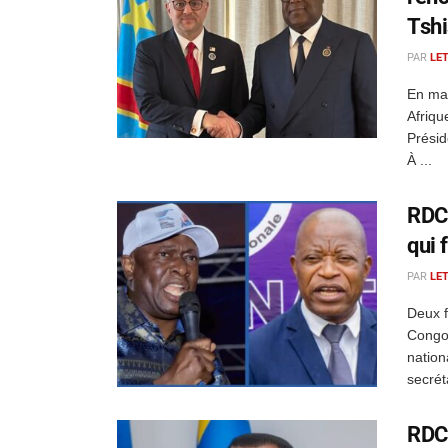
Tshi
PAR
LE
En mar
Afriqu
Présid
À ...
RDC 
qui 
PAR
LE
Deux f
Congo 
nation
secrét
RDC 