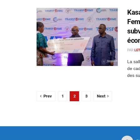
Kasa
Femm
subv
éco
PAR
LE
La sal
de cad
des su
Prev
1
2
3
Next