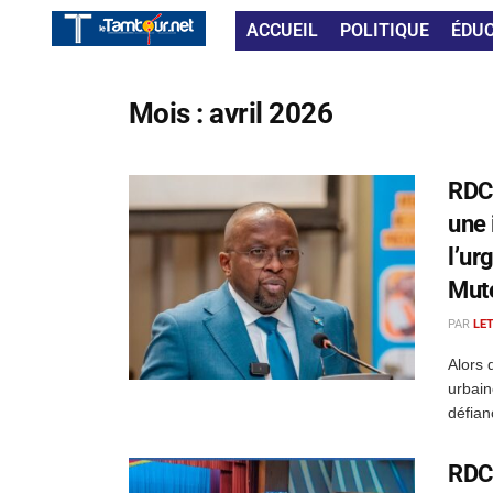
ACCUEIL
POLITIQUE
ÉDU
Mois :
avril 2026
RDC 
une 
l’ur
Mut
PAR
LE
Alors 
urbain
défian
RDC 