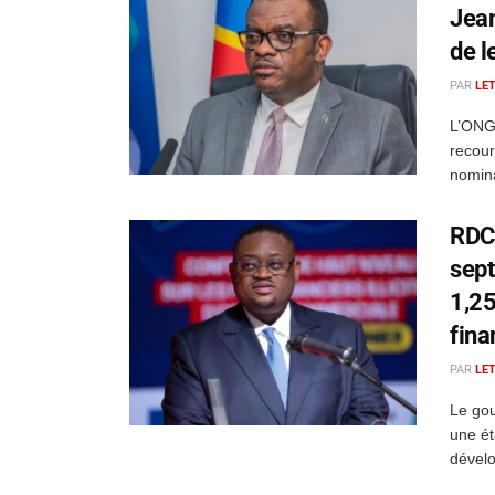
Jean
de l
PAR
LE
L’ONG 
recour
nomina
RDC
sept
1,25
fina
PAR
LE
Le go
une ét
dévelo