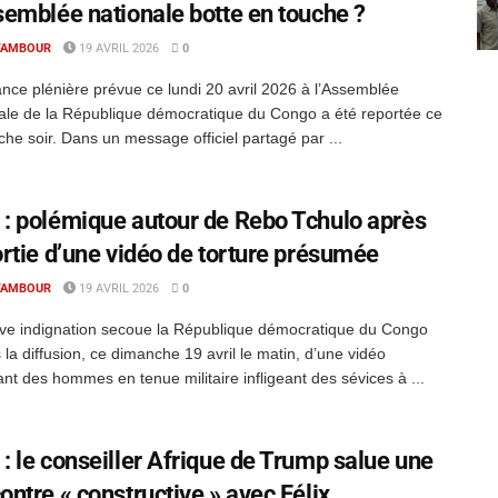
semblée nationale botte en touche ?
TAMBOUR
19 AVRIL 2026
0
nce plénière prévue ce lundi 20 avril 2026 à l’Assemblée
ale de la République démocratique du Congo a été reportée ce
he soir. Dans un message officiel partagé par ...
: polémique autour de Rebo Tchulo après
ortie d’une vidéo de torture présumée
TAMBOUR
19 AVRIL 2026
0
ve indignation secoue la République démocratique du Congo
 la diffusion, ce dimanche 19 avril le matin, d’une vidéo
nt des hommes en tenue militaire infligeant des sévices à ...
: le conseiller Afrique de Trump salue une
ontre « constructive » avec Félix