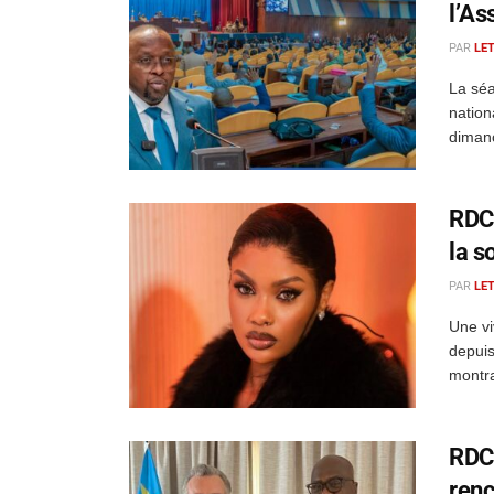
l’As
PAR
LE
La séa
nation
dimanc
RDC 
la s
PAR
LE
Une vi
depuis
montra
RDC 
renc