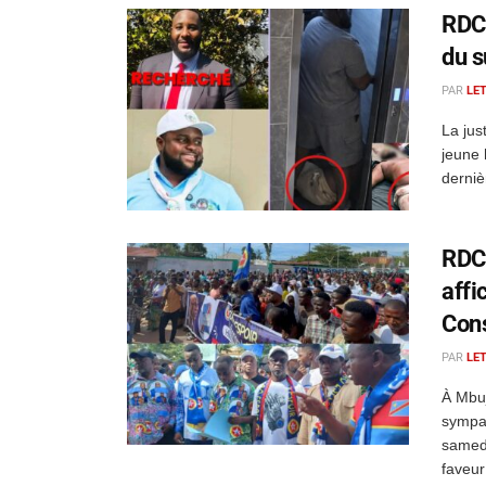
RDC 
du s
PAR
LE
La jus
jeune 
derniè
RDC 
affi
Cons
PAR
LE
À Mbuj
sympat
samedi
faveur 