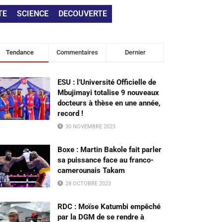
TE
SCIENCE
DECOUVERTE
Tendance
Commentaires
Dernier
ESU : l’Université Officielle de
Mbujimayi totalise 9 nouveaux
docteurs à thèse en une année,
record !
30 NOVEMBRE 2023
Boxe : Martin Bakole fait parler
sa puissance face au franco-
camerounais Takam
28 OCTOBRE 2023
RDC : Moïse Katumbi empêché
par la DGM de se rendre à