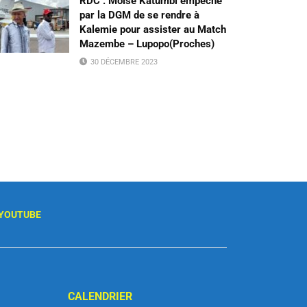
RDC : Moïse Katumbi empêché
par la DGM de se rendre à
Kalemie pour assister au Match
Mazembe – Lupopo(Proches)
30 DÉCEMBRE 2023
YOUTUBE
CALENDRIER