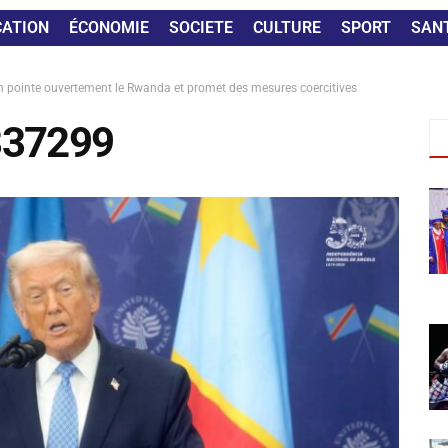
CATION
ÉCONOMIE
SOCIETE
CULTURE
SPORT
SAN
on pointe ouvertement le Rwanda et promet des mesures coercitives
337299